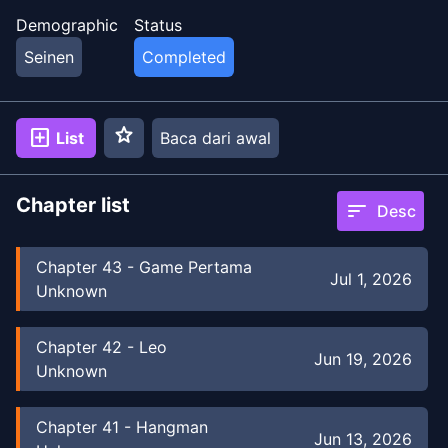
id=14163)
Demographic
Status
Seinen
Completed
star
add_box
List
Baca dari awal
Chapter list
sort
Desc
Chapter
43
-
Game Pertama
Jul 1, 2026
Unknown
Chapter
42
-
Leo
Jun 19, 2026
Unknown
Chapter
41
-
Hangman
Jun 13, 2026