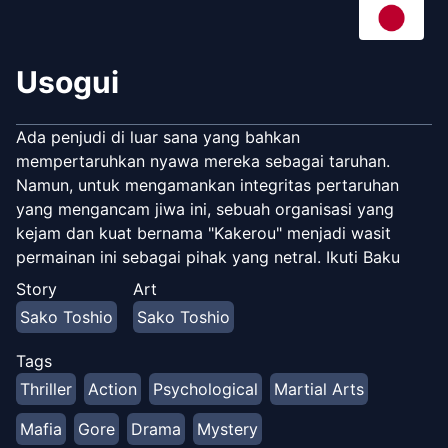
Usogui
Ada penjudi di luar sana yang bahkan
mempertaruhkan nyawa mereka sebagai taruhan.
Namun, untuk mengamankan integritas pertaruhan
yang mengancam jiwa ini, sebuah organisasi yang
kejam dan kuat bernama "Kakerou" menjadi wasit
permainan ini sebagai pihak yang netral. Ikuti Baku
Madarame alias Usogui (Pemakan Kebohongan) saat
Story
Art
ia berjudi melawan lawan yang gila dalam permainan –
Sako Toshio
Sako Toshio
seperti Escape the Abandoned Building, Old Maid, dan
Hangman – untuk akhirnya "mengalahkan" dan
Tags
mengendalikan organisasi netral Kakerou itu sendiri. --
Thriller
Action
Psychological
Martial Arts
- **Link:** - [OAV di ANN]
(https://www.animenewsnetwork.com/encyclopedia/ani
Mafia
Gore
Drama
Mystery