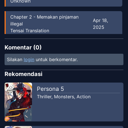
Unknown
Chapter
2
-
Memakan pinjaman
Apr 18,
illegal
2025
Tensai Translation
Chapter
1
-
Penjudi
Komentar (
0
)
May 20, 2026
Unknown
Silakan
login
untuk berkomentar.
Rekomendasi
Persona 5
Thriller
,
Monsters
,
Action