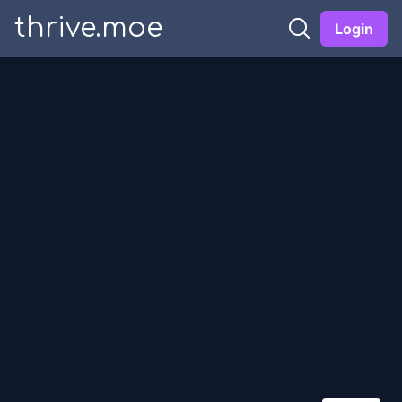
thrive.moe
Login