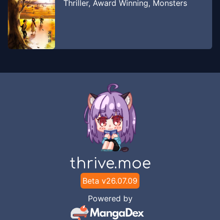
Thriller
,
Award Winning
,
Monsters
thrive.moe
Beta v
26.07.09
Powered by