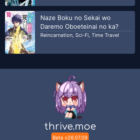
Dec 18, 2019
WestManga
Naze Boku no Sekai wo
Chapter
8
Daremo Oboeteinai no ka?
May 7, 2019
WestManga
Reincarnation
,
Sci-Fi
,
Time Travel
Chapter
7
Mar 6, 2019
WestManga
Chapter
6
Feb 12, 2019
WestManga
Chapter
5
Feb 3, 2019
WestManga
Chapter
4
thrive.moe
Jan 29, 2019
WestManga
Beta v
26.07.09