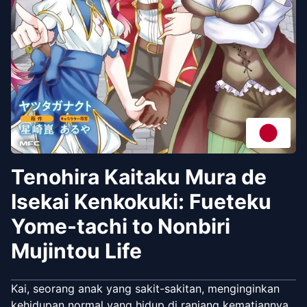
Tenohira Kaitaku Mura de
Isekai Kenkokuki: Fueteku
Yome-tachi to Nonbiri
Mujintou Life
Kai, seorang anak yang sakit-sakitan, menginginkan
kehidupan normal yang hidup di ranjang kematiannya