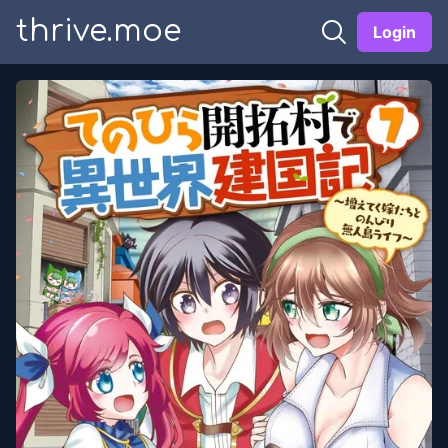
thrive.moe
Login