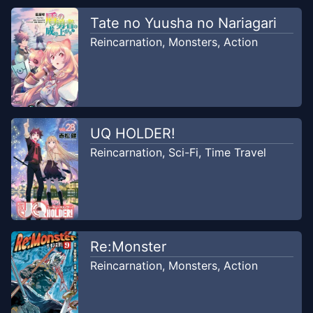
Tate no Yuusha no Nariagari
Chapter
14
May 7, 2024
Reincarnation
,
Monsters
,
Action
WestManga
Chapter
13
May 7, 2024
WestManga
UQ HOLDER!
Chapter
12
Reincarnation
,
Sci-Fi
,
Time Travel
Mar 25, 2024
WestManga
Chapter
11
Mar 25, 2024
WestManga
Re:Monster
Chapter
10
Jan 26, 2020
Reincarnation
,
Monsters
,
Action
WestManga
Chapter
9