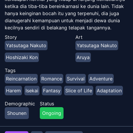
ketika dia tiba-tiba bereinkarnasi ke dunia lain. Tidak
hanya keinginan bocah itu yang terpenuhi, dia juga
dianugerahi kemampuan untuk menjadi dewa dunia
kecilnya sendiri di belakang telapak tangannya.
Namun kebahagiaan seperti itu tidak berlangsung
Story
Art
lama… Kai tiba-tiba dipisahkan dari keluarga
Yatsutaga Nakuto
Yatsutaga Nakuto
angkatnya yang tercinta dan dibuang ke pulau tak
berpenghuni yang penuh dengan makhluk berbahaya.
Hoshizaki Kon
Aruya
Menggunakan kecerdasannya yang cerdik dan
bantuan dari seorang gadis bertanduk misterius, Kai
Tags
berhasil bertahan dan membangun pijakan kecil
Reincarnation
Romance
Survival
Adventure
dengan pasukan pembantu gemuknya yang lucu.
Harem
Isekai
Fantasy
Slice of Life
Adaptation
Saksikan saat Kai mencoba menjinakkan hutan
belantara ini lebih lanjut, membangun tempat
Demographic
Status
perlindungan dan haremnya. Hidup Mudah! )
Shounen
Ongoing