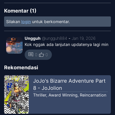
Chapter
44
May 7, 2024
WestManga
Komentar (
1
)
Silakan
login
untuk berkomentar.
Chapter
43
May 7, 2024
WestManga
Ungguh
@
ungguh884
-
Jan 19, 2026
Kok nggak ada lanjutan updatenya lagi min
Chapter
18
May 7, 2024
WestManga
thumb_up
comment
0
0
Chapter
17
Rekomendasi
May 7, 2024
WestManga
JoJo's Bizarre Adventure Part
Chapter
16
8 - JoJolion
May 7, 2024
WestManga
Thriller
,
Award Winning
,
Reincarnation
Chapter
15
May 7, 2024
WestManga