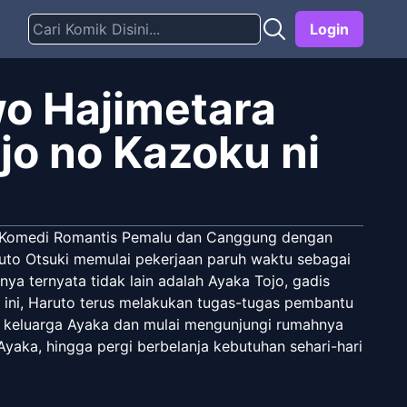
Login
wo Hajimetara
jo no Kazoku ni
. Komedi Romantis Pemalu dan Canggung dengan
uto Otsuki memulai pekerjaan paruh waktu sebagai
a ternyata tidak lain adalah Ayaka Tojo, gadis
a ini, Haruto terus melakukan tugas-tugas pembantu
eh keluarga Ayaka dan mulai mengunjungi rumahnya
aka, hingga pergi berbelanja kebutuhan sehari-hari
ton film malu-malu seperti sepasang kekasih muda,
ial ini di luar sekolah. Komedi romantis yang