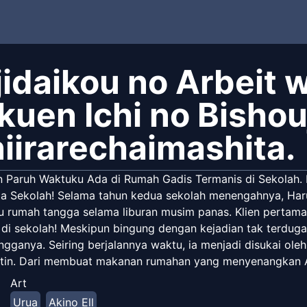
jidaikou no Arbeit 
kuen Ichi no Bishou
niirarechaimashita.
n Paruh Waktuku Ada di Rumah Gadis Termanis di Sekolah
la Sekolah! Selama tahun kedua sekolah menengahnya, Har
 rumah tangga selama liburan musim panas. Klien pertamany
k di sekolah! Meskipun bingung dengan kejadian tak terdug
ngganya. Seiring berjalannya waktu, ia menjadi disukai ol
utin. Dari membuat makanan rumahan yang menyenangkan Ay
seperti pasangan pengantin baru, dan bahkan pergi menon
Art
ulai semakin dekat dengan menghabiskan momen-momen spes
Urua
Akino Ell