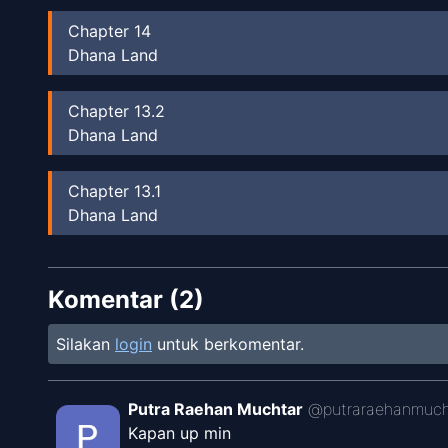
Chapter
14
Dhana Land
Chapter
13.2
Dhana Land
Chapter
13.1
Dhana Land
Chapter
12.2
Komentar (
Dhana Land
2
)
Silakan
login
untuk berkomentar.
Chapter
12.1
Dhana Land
Putra Raehan Muchtar
@
putraraehanmuch
Chapter
11
Kapan up min