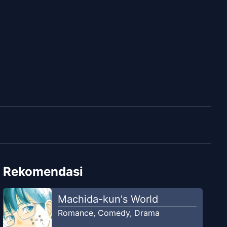
tik di sekolah dan seorang pria yang diam-diam
Rekomendasi
Machida-kun's World
Romance
,
Comedy
,
Drama