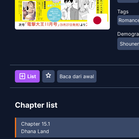
menawan 
berkelas 
Tags
Romanc
Demogra
Shoune
star
add_box
List
Baca dari awal
Chapter list
Chapter
15.1
Dhana Land