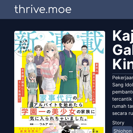
thrive.moe
Ka
Ga
Ki
Pekerjaa
Sang Ido
pembantu
tercanti
rumah ta
secara r
bersama 
Story
mereka m
Shiohon