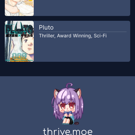
Pluto
Thriller
,
Award Winning
,
Sci-Fi
thrive.moe