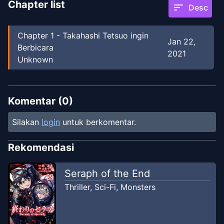
Chapter list
sort
Desc
Chapter
1
-
Takahashi Tetsuo ingin
Jan 22,
Berbicara
2021
Unknown
Komentar (
0
)
Silakan
login
untuk berkomentar.
Rekomendasi
Seraph of the End
Thriller
,
Sci-Fi
,
Monsters