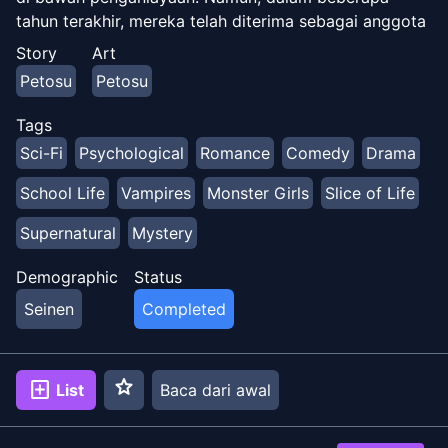
tahun terakhir, mereka telah diterima sebagai anggota
masyarakat. Manga ini mengikuti seorang guru biologi
Story
Art
sekolah menengah yang memiliki minat besar pada
Petosu
Petosu
demis dan interaksinya dengan berbagai demis di
sekolahnya, masing-masing dengan masalah lucu
Tags
mereka sendiri. [INKR Comics]
Sci-Fi
Psychological
Romance
Comedy
Drama
(https://comics.inkr.com/title/ 307-wawancara-
dengan-monster-girls?utm_source=mgd)
School Life
Vampires
Monster Girls
Slice of Life
Supernatural
Mystery
Demographic
Status
Seinen
Completed
star
add_box
List
Baca dari awal