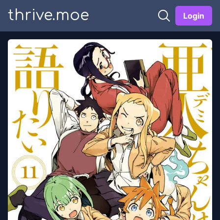
thrive.moe
Login