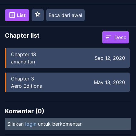
star
add_box
List
Baca dari awal
Chapter list
sort
Desc
Chapter
18
Sep 12, 2020
amano.fun
Chapter
3
May 13, 2020
Aero Editions
Komentar (
0
)
Silakan
login
untuk berkomentar.