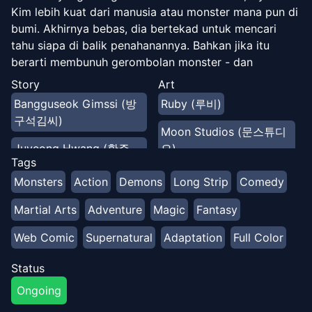
Kim lebih kuat dari manusia atau monster mana pun di
bumi. Akhirnya bebas, dia bertekad untuk mencari
tahu siapa di balik penahanannya. Bahkan jika itu
berarti membunuh gerombolan monster - dan
menyelamatkan dunia di sepanjang jalan.
Story
Art
Bangguseok Gimssi (방
Ruby (루비)
구석김씨)
Moon Studios (문스튜디
Juyeong Hwang (황주
오)
Tags
영)
Omagam (오마감)
Monsters
Action
Demons
Long Strip
Comedy
Martial Arts
Adventure
Magic
Fantasy
Web Comic
Supernatural
Adaptation
Full Color
Status
Ongoing