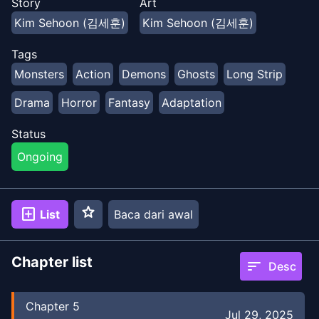
Story
Art
Kim Sehoon (김세훈)
Kim Sehoon (김세훈)
Tags
Monsters
Action
Demons
Ghosts
Long Strip
Drama
Horror
Fantasy
Adaptation
Status
Ongoing
star
add_box
List
Baca dari awal
Chapter list
sort
Desc
Chapter
5
Jul 29, 2025