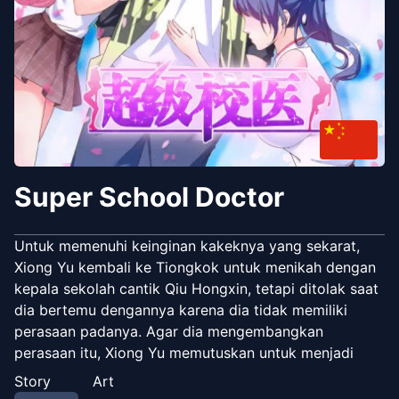
Super School Doctor
Untuk memenuhi keinginan kakeknya yang sekarat,
Xiong Yu kembali ke Tiongkok untuk menikah dengan
kepala sekolah cantik Qiu Hongxin, tetapi ditolak saat
dia bertemu dengannya karena dia tidak memiliki
perasaan padanya. Agar dia mengembangkan
perasaan itu, Xiong Yu memutuskan untuk menjadi
seorang dokter pengobatan China di sekolah tersebut.
Story
Art
Sekarang buah persik benar-benar mekar.