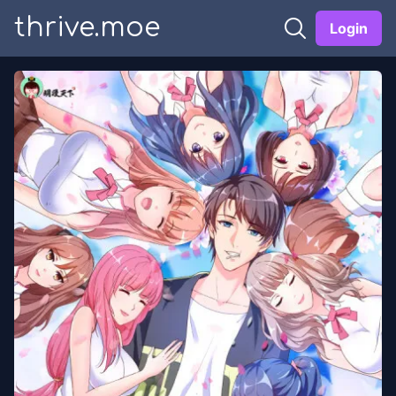
thrive.moe
Login