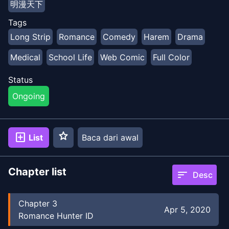
明漫天下
Tags
Long Strip
Romance
Comedy
Harem
Drama
Medical
School Life
Web Comic
Full Color
Status
Ongoing
star
add_box
List
Baca dari awal
Chapter list
sort
Desc
Chapter
3
Apr 5, 2020
Romance Hunter ID