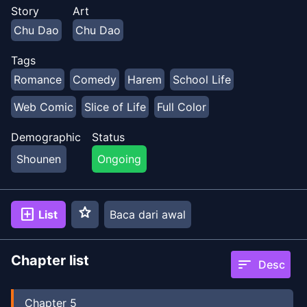
pergi ke tempat yang legendaris Sekolah Wanita
Story
Art
Chongnan untuk belajar, sehingga menjadi satu-
Chu Dao
Chu Dao
satunya anak laki-laki di sekolah tersebut. Mungkin di
mata orang lain ini adalah surga, tetapi pada
Tags
kenyataannya masa depan yang tak terbayangkan
Romance
Comedy
Harem
School Life
akan …
Web Comic
Slice of Life
Full Color
Demographic
Status
Shounen
Ongoing
star
add_box
List
Baca dari awal
Chapter list
sort
Desc
Chapter
5