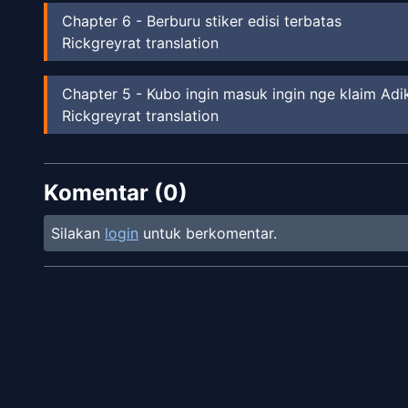
Chapter
6
-
Berburu stiker edisi terbatas
Rickgreyrat translation
Chapter
5
-
Kubo ingin masuk ingin nge klaim Adik
Rickgreyrat translation
Chapter
4
-
Kanae Terjebak bersama kubo
Komentar (
Rickgreyrat translation
0
)
Silakan
login
untuk berkomentar.
Chapter
3
-
Arai Kanae Merajuk
Rickgreyrat translation
Chapter
2
-
Heroine tsundere wataya rena
Rickgreyrat translation
Chapter
1
-
Kubo Ingin mengenal Apa itu cinta
Rickgreyrat translation