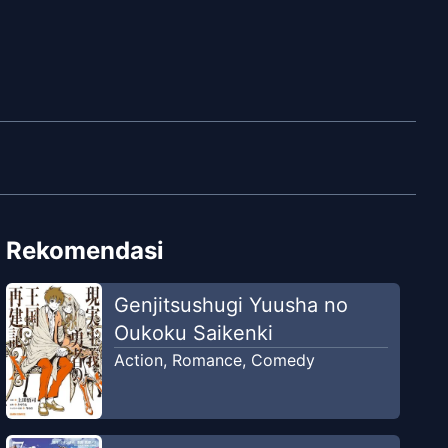
Rekomendasi
Genjitsushugi Yuusha no
Oukoku Saikenki
Action
,
Romance
,
Comedy