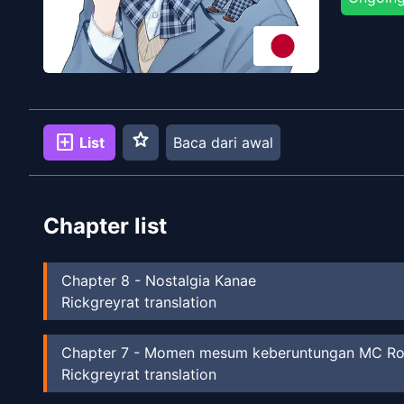
star
add_box
List
Baca dari awal
Chapter list
Chapter
8
-
Nostalgia Kanae
Rickgreyrat translation
Chapter
7
-
Momen mesum keberuntungan MC R
Rickgreyrat translation