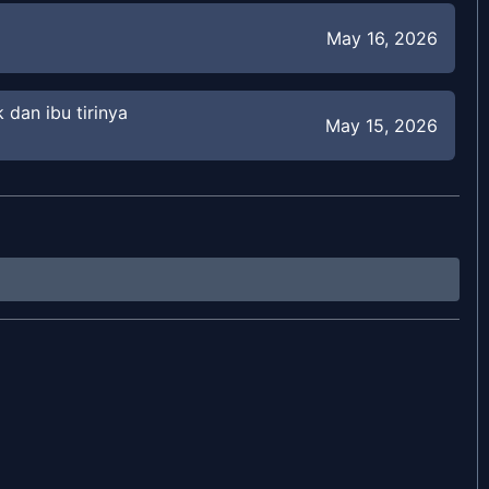
May 16, 2026
 dan ibu tirinya
May 15, 2026
May 14, 2026
May 12, 2026
May 11, 2026
May 10, 2026