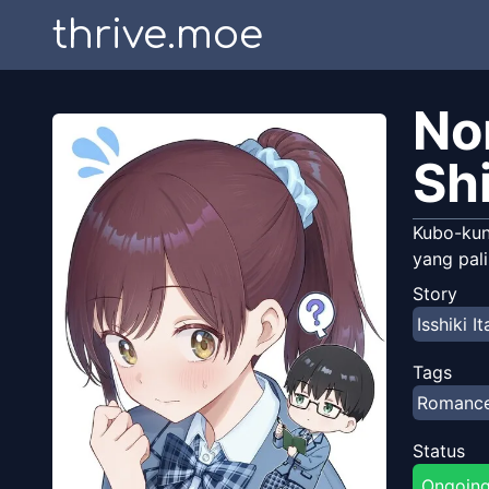
thrive.moe
No
Shi
Kubo-kun
yang pal
Story
Isshiki It
Tags
Romanc
Status
Ongoin