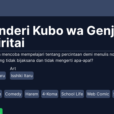
nderi Kubo wa Genji
ritai
 mencoba mempelajari tentang percintaan demi menulis nove
ing tidak bijaksana dan tidak mengerti apa-apa!?
Art
aru
Isshiki Itaru
e
Comedy
Harem
4-Koma
School Life
Web Comic
g