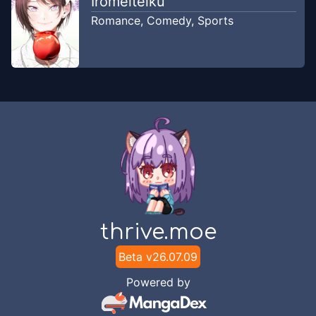
Iromeiteiku
Romance
,
Comedy
,
Sports
thrive.moe
Beta v
26.07.09
Powered by