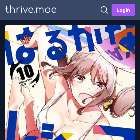
thrive.moe
Login