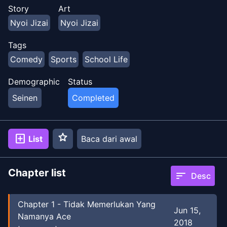
sekali lagi dan mengincar turnamen junior.
Story
Art
Nyoi Jizai
Nyoi Jizai
Tags
Comedy
Sports
School Life
Demographic
Status
Seinen
Completed
star
add_box
List
Baca dari awal
Chapter list
sort
Desc
Chapter
1
-
Tidak Memerlukan Yang
Jun 15,
Namanya Ace
2018