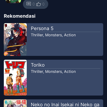
thumb_up
comment
0
0
Rekomendasi
Persona 5
Thriller
,
Monsters
,
Action
Toriko
Thriller
,
Monsters
,
Action
Neko no Inai Isekai ni Neko ga