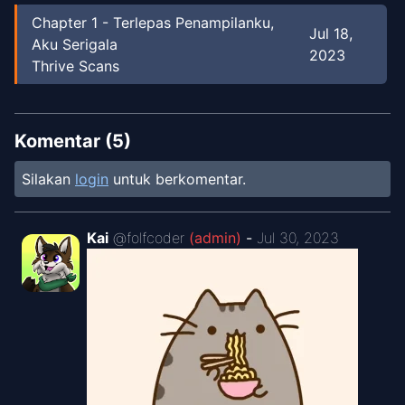
Chapter
1
-
Terlepas Penampilanku,
Jul 18,
Aku Serigala
2023
Thrive Scans
Komentar (
5
)
Silakan
login
untuk berkomentar.
Kai
@
folfcoder
(admin)
-
Jul 30, 2023