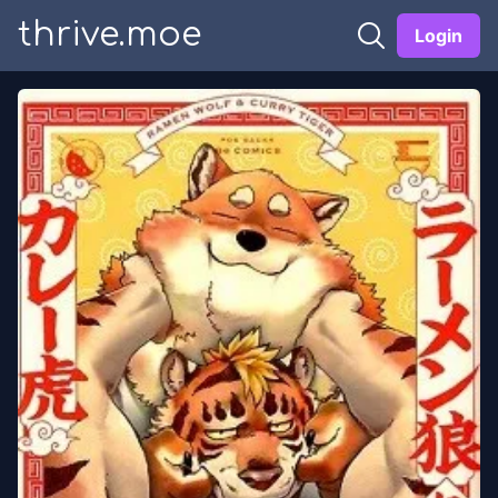
thrive.moe
Login