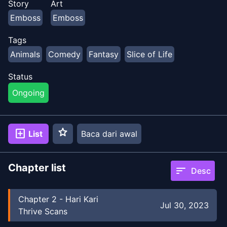
Story
Art
menjelajahi restoran dan makanan lezat yang terselip
Emboss
Emboss
di kota mereka, dan dia menikmati semua penemuan
mereka dengan sangat senang. Tidak ada yang lebih
Tags
baik daripada makanan panas untuk menyatukan dua
Animals
Comedy
Fantasy
Slice of Life
hewan dalam kisah makanan, bulu, dan persahabatan
yang diilustrasikan dengan indah ini.
Status
Ongoing
star
add_box
List
Baca dari awal
Chapter list
sort
Desc
Chapter
2
-
Hari Kari
Jul 30, 2023
Thrive Scans