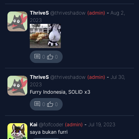
ThriveS
@
thriveshadow
(admin)
-
Aug 2,
2023
thumb_up
comment
0
0
ThriveS
@
thriveshadow
(admin)
-
Jul 30,
2023
Furry Indonesia, SOLID x3
thumb_up
comment
0
0
Kai
@
folfcoder
(admin)
-
Jul 19, 2023
saya bukan furri