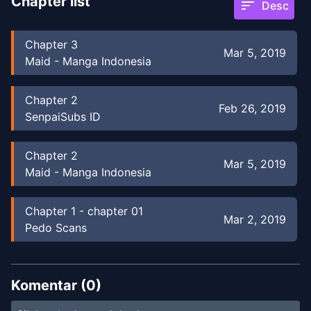
Chapter list
sort
Desc
Chapter
3
Mar 5, 2019
Maid - Manga Indonesia
Chapter
2
Feb 26, 2019
SenpaiSubs ID
Chapter
2
Mar 5, 2019
Maid - Manga Indonesia
Chapter
1
-
chapter 01
Mar 2, 2019
Pedo Scans
Chapter
1
Feb 12, 2019
SenpaiSubs ID
Komentar (
0
)