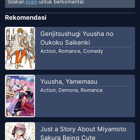
Silakan
login
untuk berkomentar.
Chapter
1
Mar 5, 2019
Maid - Manga Indonesia
Rekomendasi
Genjitsushugi Yuusha no
Oukoku Saikenki
Action
,
Romance
,
Comedy
Yuusha, Yamemasu
Action
,
Demons
,
Romance
Just a Story About Miyamoto
Sakura Being Cute