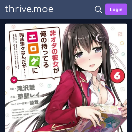
thrive.moe
Login