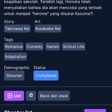
keajaiban sekolah. Terlebih lagi, Honoka telah
menyatakan bahwa dia akan mencoba yang terbaik
untuk menjadi "heroine" yang disukai Kazuma?!
"Bisakah kamu ... melatihku?" Eroge macam apa ini?
Story
Art
Takizawa Kei
Kusakabe Rei
Tags
Romance
Comedy
Harem
School Life
Adaptation
Demographic
Status
Shounen
Completed
star
add_box
List
Baca dari awal