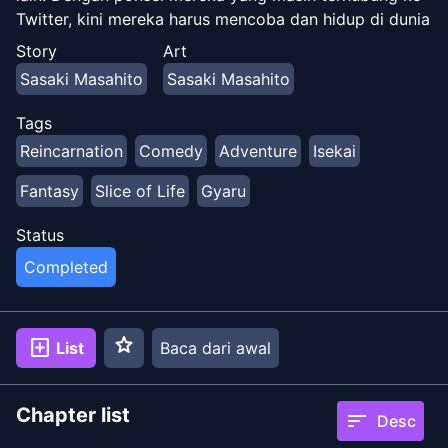
Twitter, kini mereka harus mencoba dan hidup di dunia
fantasi ini. Tautan: [Twitter]
Story
Art
(https://twitter.com/okbokujou_ssk)
Sasaki Masahito
Sasaki Masahito
Tags
Reincarnation
Comedy
Adventure
Isekai
Fantasy
Slice of Life
Gyaru
Status
Completed
star
add_box
List
Baca dari awal
Chapter list
sort
Desc