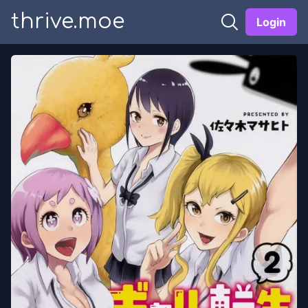
thrive.moe
Login