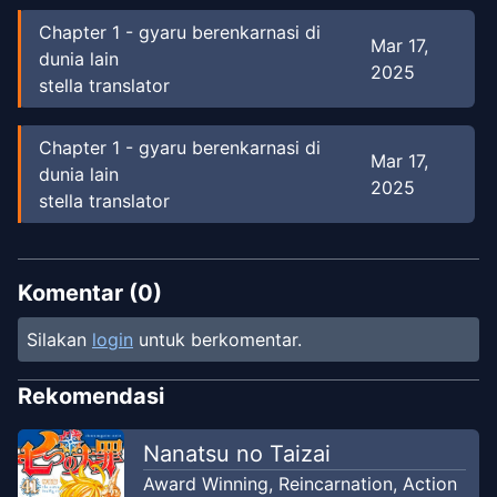
Chapter
1
-
gyaru berenkarnasi di
Mar 17,
dunia lain
2025
stella translator
Chapter
1
-
gyaru berenkarnasi di
Mar 17,
dunia lain
2025
stella translator
Komentar (
0
)
Silakan
login
untuk berkomentar.
Rekomendasi
Nanatsu no Taizai
Award Winning
,
Reincarnation
,
Action