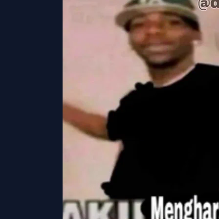
Chapter
127
-
Senpai... ini adalah... hari yang isti
Kiryuu
Chapter
126
-
Waktunya beraksi, Senpai!
Kiryuu
Chapter
125
-
Kamu selalu penuh kejutan, Senpai!
Kiryuu
Chapter
124
-
Senpai, Aku Terima Tantanganmu!!
Kiryuu
Chapter
123
-
...Hei, Senpai...
Kiryuu
Chapter
122
-
Senpai, Kamu Jadi... Terlalu Sombon
Kiryuu