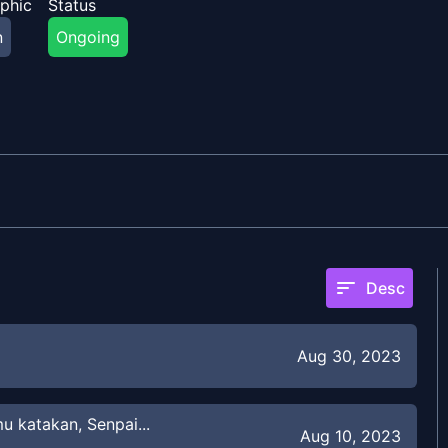
phic
Status
n
Ongoing
sort
Desc
Aug 30, 2023
 katakan, Senpai...
Aug 10, 2023