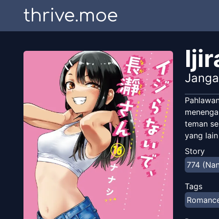
thrive.moe
Ij
Janga
Pahlawan
menengah
teman se
yang lai
Story
774 (Nan
Tags
Romanc