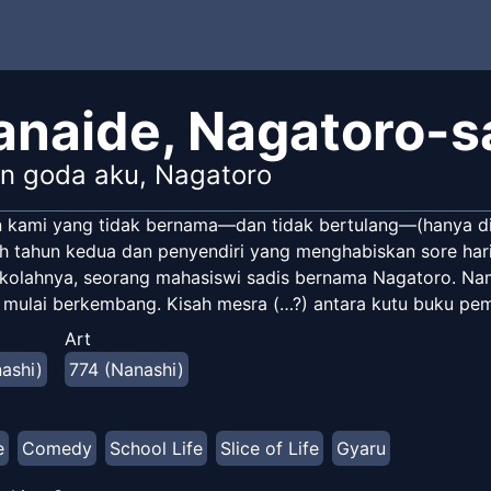
iranaide, Nagatoro-
n goda aku, Nagatoro
 kami yang tidak bernama—dan tidak bertulang—(hanya dik
 tahun kedua dan penyendiri yang menghabiskan sore hari d
kolahnya, seorang mahasiswi sadis bernama Nagatoro. Nam
n mulai berkembang. Kisah mesra (…?) antara kutu buku pem
Art
ashi)
774 (Nanashi)
e
Comedy
School Life
Slice of Life
Gyaru