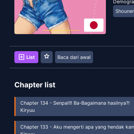
Demogra
Shoune
star
add_box
List
Baca dari awal
Chapter list
Chapter
134
-
Senpai!!! Ba-Bagaimana hasilnya?!
Kiryuu
Chapter
133
-
Aku mengerti apa yang hendak kamu
Kiryuu