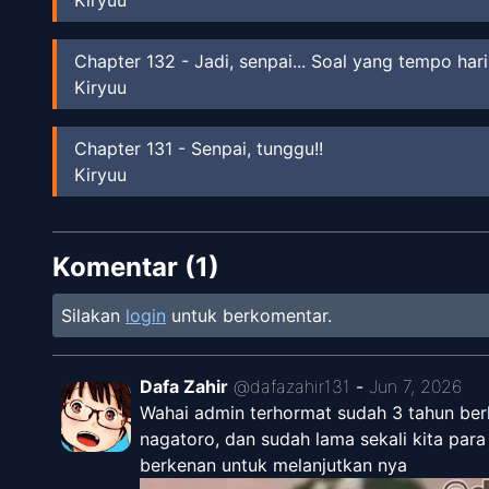
Chapter
132
-
Jadi, senpai... Soal yang tempo har
Kiryuu
Chapter
131
-
Senpai, tunggu!!
Kiryuu
Chapter
130
-
Aku Ingin Tau Seperti Apa Senpai di
Komentar (
Kiryuu
1
)
Silakan
login
untuk berkomentar.
Chapter
129
-
Senpai Berusaha Sekeras-kerasnya
Kiryuu
Dafa Zahir
@
dafazahir131
-
Jun 7, 2026
Chapter
128
-
Terima Kasih Sudah Membantu Senpa
Wahai admin terhormat sudah 3 tahun berla
Kiryuu
nagatoro, dan sudah lama sekali kita pa
berkenan untuk melanjutkan nya