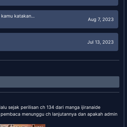
i kamu katakan...
Aug 7, 2023
Jul 13, 2023
 Sini
Jul 3, 2023
Jul 1, 2023
iku...!!
lu sejak perilisan ch 134 dari manga ijiranaide
Jun 12, 2023
ra pembaca menunggu ch lanjutannya dan apakah admin