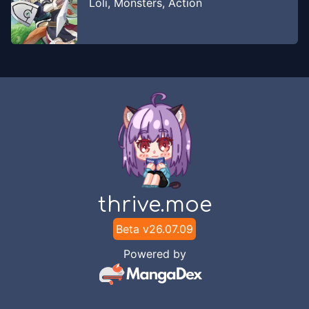
Loli
,
Monsters
,
Action
thrive.moe
Beta v
26.07.09
Powered by