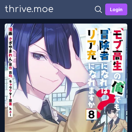
thrive.moe
Login