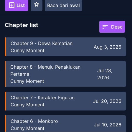
star
add_box
List
Baca dari awal
Chapter list
sort
Desc
Chapter
9
-
Dewa Kematian
Aug 3, 2026
Cunny Moment
Chapter
8
-
Menuju Penaklukan
Jul 28,
Pertama
2026
Cunny Moment
Chapter
7
-
Karakter Figuran
Jul 20, 2026
Cunny Moment
Chapter
6
-
Monkoro
Jul 10, 2026
Cunny Moment