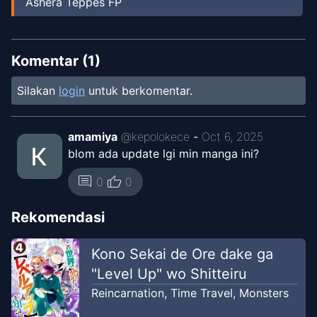
Ashera Teppes FP
Chapter
30
Jan 7, 2026
Ashera Teppes FP
Komentar (
1
)
Silakan
login
untuk berkomentar.
Chapter
26
May 25, 2025
SirenKomik
amamiya
@
kepolokece
-
Oct 6, 2025
blom ada update lgi min manga ini?
Chapter
25
Apr 28, 2025
SirenKomik
thumb_up
comment
0
0
Chapter
13
Rekomendasi
Apr 20, 2024
SirenKomik
Kono Sekai de Ore dake ga
Chapter
12
"Level Up" wo Shitteiru
Mar 24, 2024
SirenKomik
Reincarnation
,
Time Travel
,
Monsters