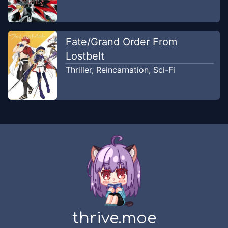
Chapter
5
Dec 20, 2023
SirenKomik
Fate/Grand Order From
Lostbelt
Chapter
4
Dec 20, 2023
Thriller
,
Reincarnation
,
Sci-Fi
SirenKomik
Chapter
3
Dec 20, 2023
SirenKomik
thrive.moe