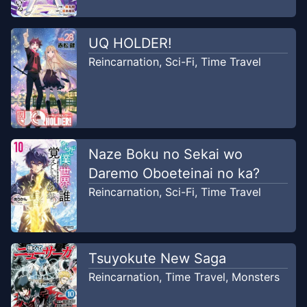
Chapter
11
Feb 26, 2024
SirenKomik
UQ HOLDER!
Reincarnation
,
Sci-Fi
,
Time Travel
Chapter
10
Jan 28, 2024
SirenKomik
Chapter
9
Dec 26, 2023
SirenKomik
Naze Boku no Sekai wo
Chapter
8
Daremo Oboeteinai no ka?
Dec 24, 2023
SirenKomik
Reincarnation
,
Sci-Fi
,
Time Travel
Chapter
7
Dec 21, 2023
SirenKomik
Tsuyokute New Saga
Reincarnation
,
Time Travel
,
Monsters
Chapter
6
Dec 20, 2023
SirenKomik