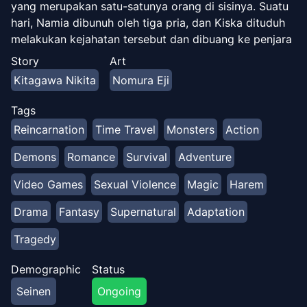
yang merupakan satu-satunya orang di sisinya. Suatu
hari, Namia dibunuh oleh tiga pria, dan Kiska dituduh
melakukan kejahatan tersebut dan dibuang ke penjara
bawah tanah kelas S yang tak terhindarkan. Namun,
Story
Art
dia menemukan dirinya berada di dunia berbeda di
Kitagawa Nikita
Nomura Eji
mana dia dapat menggunakan "Simpan dan Reset"
untuk bangkit kembali tidak peduli berapa kali dia
Tags
mati. Ceritanya tentang upaya Kiska untuk membalas
Reincarnation
Time Travel
Monsters
Action
dendam terhadap orang-orang yang menganiaya
dirinya dan temannya
Demons
Romance
Survival
Adventure
Video Games
Sexual Violence
Magic
Harem
Drama
Fantasy
Supernatural
Adaptation
Tragedy
Demographic
Status
Seinen
Ongoing