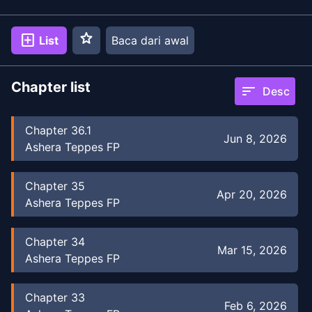
star
add_box
List
Baca dari awal
Chapter list
sort
Desc
Chapter
36.1
Jun 8, 2026
Ashera Teppes FP
Chapter
35
Apr 20, 2026
Ashera Teppes FP
Chapter
34
Mar 15, 2026
Ashera Teppes FP
Chapter
33
Feb 6, 2026