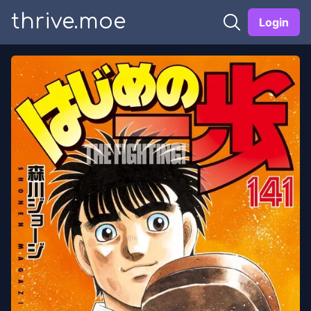
thrive.moe
Login