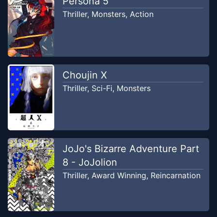
Persona 5
2025
ElSafó
Thriller
,
Monsters
,
Action
Chapter
1504
-
Memori Nenek
Oct 8, 2025
ElSafó
Choujin X
Chapter
1503
-
Pikiran harimau dan
Oct 1,
sang juara
Thriller
,
Sci-Fi
,
Monsters
2025
ElSafó
Chapter
1502
-
Peraturan WBA
Sep 3, 2025
ElSafó
JoJo's Bizarre Adventure Part
8 - JoJolion
Chapter
1501
-
Kegigihan
Aug 27,
Thriller
,
Award Winning
,
Reincarnation
Harimau
2025
ElSafó
Chapter
1500
-
Dampak