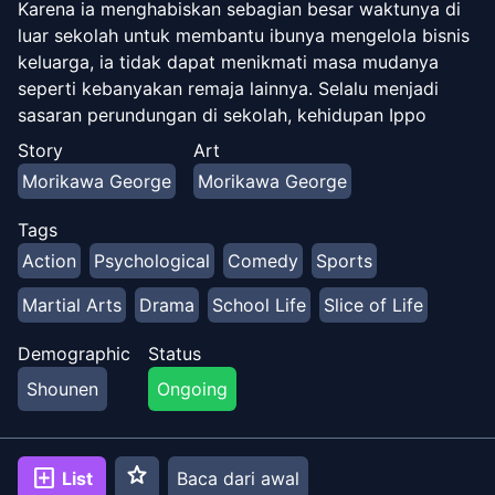
Karena ia menghabiskan sebagian besar waktunya di
luar sekolah untuk membantu ibunya mengelola bisnis
keluarga, ia tidak dapat menikmati masa mudanya
seperti kebanyakan remaja lainnya. Selalu menjadi
sasaran perundungan di sekolah, kehidupan Ippo
penuh dengan kesulitan. Salah satu sesi perundungan
Story
Art
sepulang sekolah ini mengubah kehidupan Ippo
Morikawa George
Morikawa George
menjadi lebih baik, karena ia diselamatkan oleh
seorang petinju bernama Takamura. Ia memutuskan
Tags
untuk mengikuti jejak Takamura dan berlatih menjadi
Action
Psychological
Comedy
Sports
seorang petinju, yang memberinya arah dan tujuan
dalam hidupnya. Jalan Ippo untuk menyempurnakan
Martial Arts
Drama
School Life
Slice of Life
kehebatan tinjunya baru saja dimulai. Rilis Resmi: - Rilis
Bahasa Indonesia oleh Level Comics dengan judul
Demographic
Status
**Fight!! Ippo** (2006-sekarang)
Shounen
Ongoing
star
add_box
List
Baca dari awal