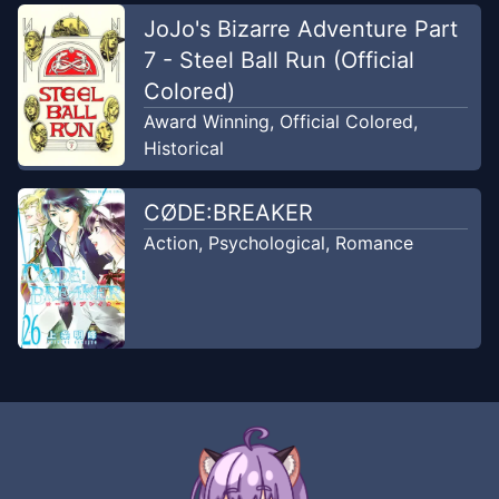
Aug 6, 2025
ElSafó
JoJo's Bizarre Adventure Part
7 - Steel Ball Run (Official
Chapter
1499
-
Lengan Kuat yang
Colored)
Jul 30,
Menggigit
Award Winning
,
Official Colored
,
2025
ElSafó
Historical
Chapter
1498
-
Menjinakkan
CØDE:BREAKER
Jul 23, 2025
ElSafó
Action
,
Psychological
,
Romance
Chapter
1497
-
Kilatan Knuckle
Jul 17, 2025
ElSafó
Chapter
1496
-
Kalahkan Dia!
Jun 25, 2025
ElSafó
Chapter
1495
-
Pengepungan
Jun 18,
Osaka