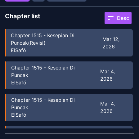
Chapter list
sort
Desc
Chapter
1515
-
Kesepian Di
Mar 12,
Puncak(Revisi)
2026
ElSafó
Chapter
1515
-
Kesepian Di
Mar 4,
Puncak
2026
ElSafó
Chapter
1515
-
Kesepian Di
Mar 4,
Puncak
2026
ElSafó
Chapter
1514
-
Mengepalkan
Feb 18,