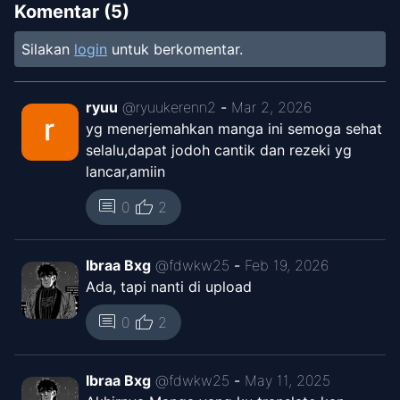
Tinju
Komentar (
5
)
2026
ElSafó
Silakan
login
untuk berkomentar.
Chapter
1513
-
Sang Harimau
Feb 12,
Melangkah
2026
ryuu
@
ryuukerenn2
-
Mar 2, 2026
ElSafó
yg menerjemahkan manga ini semoga sehat
selalu,dapat jodoh cantik dan rezeki yg
Chapter
1512
-
Niat Untuk
lancar,amiin
Jan 28,
Menghantam
2026
thumb_up
comment
0
2
ElSafó
Chapter
1511
-
Semangat Sendo
Ibraa Bxg
@
fdwkw25
-
Feb 19, 2026
Dec 23,
Yang Meluap
Ada, tapi nanti di upload
2025
ElSafó
thumb_up
comment
0
2
Chapter
1510
-
Posisi
Dec 10,
Mengintimidasi
Ibraa Bxg
@
fdwkw25
-
May 11, 2025
2025
ElSafó