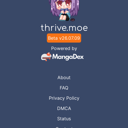
2025
ElSafó
Chapter
1494
-
Entrance Tanpa
Jun 13,
thrive.moe
Kata Kata
2025
ElSafó
Beta v
26.07.09
Powered by
Chapter
1493
-
Berdasarkan
May 28,
Keinginan
2025
ElSafó
About
Chapter
1492
-
Salah
May 9,
Perhitungan
FAQ
2025
ElSafó
Privacy Policy
DMCA
Chapter
1491
-
Tidak Dapat
Apr 27,
Digerakkan
Status
2025
ElSafó