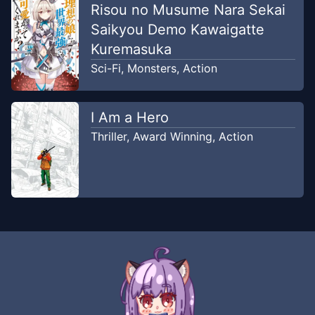
Risou no Musume Nara Sekai
Saikyou Demo Kawaigatte
Chapter
106
-
Menjengkelkan
Oct 20, 2025
Kuremasuka
Unknown
Sci-Fi
,
Monsters
,
Action
Chapter
105
-
Aku Masih
Oct 20,
Mencintaimu Ruka
2025
I Am a Hero
Unknown
Thriller
,
Award Winning
,
Action
Chapter
104
-
Mempertaruhkan
Oct 20,
Hidup
2025
Unknown
Chapter
103
-
Prajurit Kecil Yang
Oct 8,
Cerdas
2025
Unknown
Chapter
102
-
Terbangun Oleh Aura