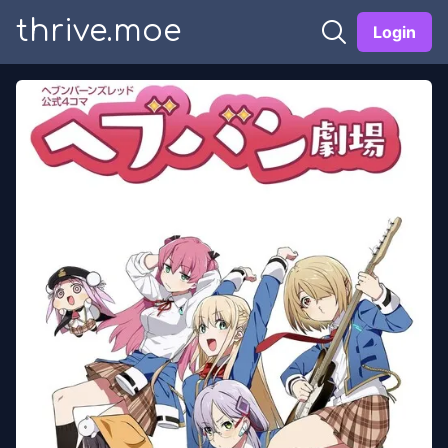
thrive.moe
Login