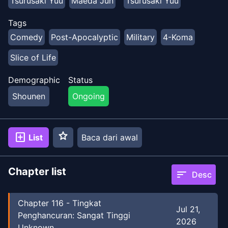
Tsurusaki Yuu
Maeda Jun
Tsurusaki Yuu
Tags
Comedy
Post-Apocalyptic
Military
4-Koma
Slice of Life
Demographic
Status
Shounen
Ongoing
star
add_box
List
Baca dari awal
Chapter list
sort
Desc
Chapter
116
-
Tingkat
Jul 21,
Penghancuran: Sangat Tinggi
2026
Unknown