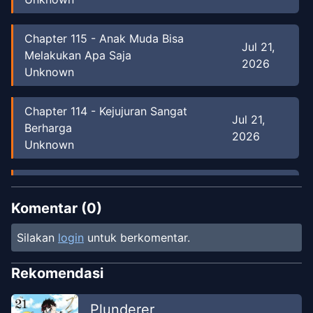
Chapter
115
-
Anak Muda Bisa
Jul 21,
Melakukan Apa Saja
2026
Unknown
Chapter
114
-
Kejujuran Sangat
Jul 21,
Berharga
2026
Unknown
Chapter
113
-
Sumomo Berubah
Jul 21,
Jadi Kucing???
Komentar (
0
)
2026
Unknown
Silakan
login
untuk berkomentar.
Chapter
112
-
Kegembiraan Asakura
Jul 21,
Rekomendasi
Sang Gamer 2
2026
Unknown
Plunderer