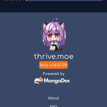
thrive.moe
Beta v
26.07.09
Powered by
About
FAQ