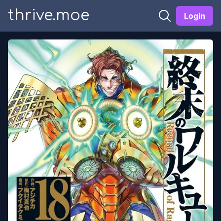
thrive.moe
Login