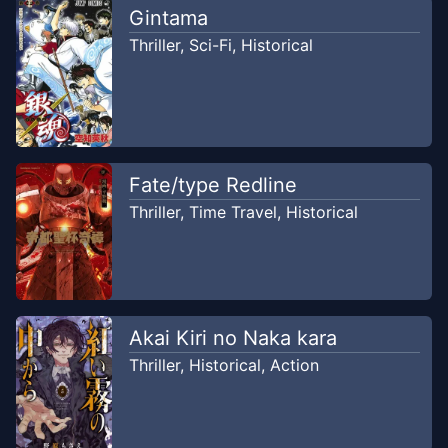
Sains
Gintama
2022
Alex Scanlation
Thriller
,
Sci-Fi
,
Historical
Chapter
22
-
Pecundang yang
Apr 6,
Buruk
2026
Alex Scanlation
Fate/type Redline
Thriller
,
Time Travel
,
Historical
Akai Kiri no Naka kara
Thriller
,
Historical
,
Action