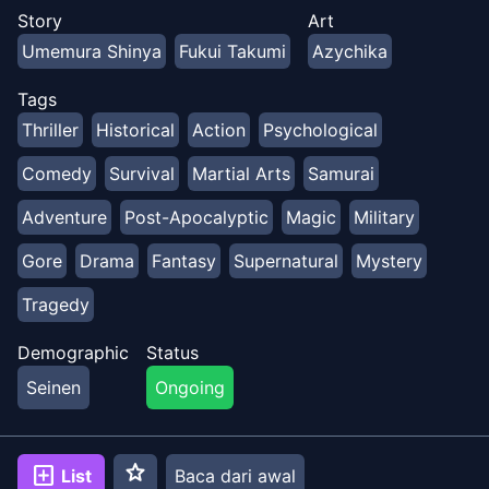
sebagai harapan terakhir untuk kelangsungan hidup
Story
Art
umat manusia. 13 dewa akan bertarung melawan 13
Umemura Shinya
Fukui Takumi
Azychika
juara manusia dalam pertempuran satu lawan satu
untuk memutuskan apakah umat manusia hidup atau
Tags
mati.
Thriller
Historical
Action
Psychological
Comedy
Survival
Martial Arts
Samurai
Adventure
Post-Apocalyptic
Magic
Military
Gore
Drama
Fantasy
Supernatural
Mystery
Tragedy
Demographic
Status
Seinen
Ongoing
star
add_box
List
Baca dari awal