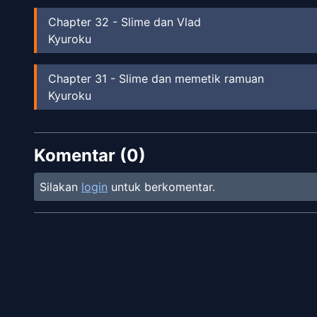
Chapter
32
-
Slime dan Vlad
Kyuroku
Chapter
31
-
Slime dan memetik ramuan
Kyuroku
Chapter
30
-
Slime dan Barang Bawaannya
Komentar (
Kyuroku
0
)
Silakan
login
untuk berkomentar.
Chapter
29
-
Logam Slime Part 2
Kyuroku
Chapter
28
-
Logam Slime Part 1
Kyuroku
Chapter
27
-
Makan siang dan Slime