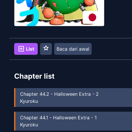
star
add_box
List
Baca dari awal
Chapter list
Chapter
44.2
-
Halloween Extra - 2
Kyuroku
Chapter
44.1
-
Halloween Extra - 1
Kyuroku