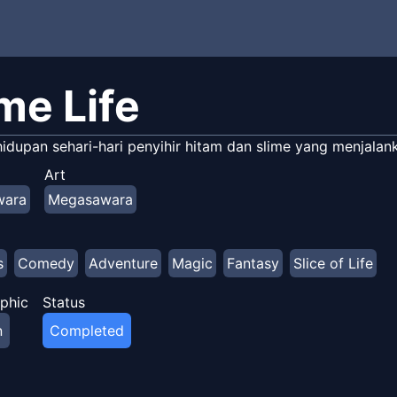
me Life
hidupan sehari-hari penyihir hitam dan slime yang menjalan
Art
wara
Megasawara
s
Comedy
Adventure
Magic
Fantasy
Slice of Life
phic
Status
n
Completed