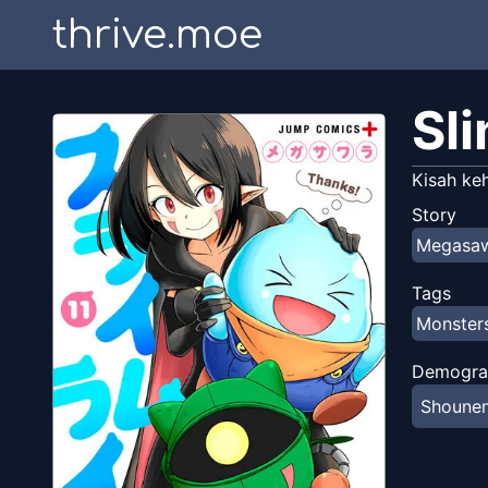
thrive.moe
Sli
Kisah ke
Story
Megasa
Tags
Monster
Demogra
Shoune