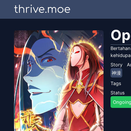
thrive.moe
Op
Bertahan 
kehidupa
Story
A
神漫
Tags
Status
Ongoin