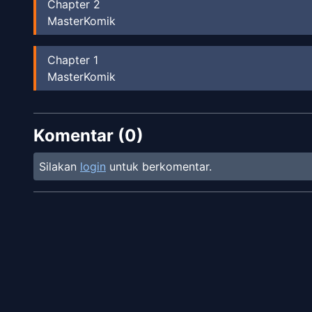
Chapter
2
MasterKomik
Chapter
1
MasterKomik
Komentar (
0
)
Silakan
login
untuk berkomentar.