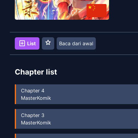
star
add_box
List
Baca dari awal
Chapter list
Chapter
4
MasterKomik
Chapter
3
MasterKomik