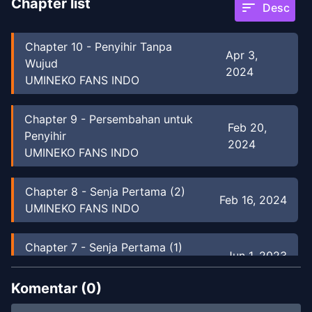
Chapter list
sort
Desc
Chapter
10
-
Penyihir Tanpa
Apr 3,
Wujud
2024
UMINEKO FANS INDO
Chapter
9
-
Persembahan untuk
Feb 20,
Penyihir
2024
UMINEKO FANS INDO
Chapter
8
-
Senja Pertama (2)
Feb 16, 2024
UMINEKO FANS INDO
Chapter
7
-
Senja Pertama (1)
Jun 1, 2023
UMINEKO FANS INDO
Komentar (
0
)
Chapter
6
-
JANJI ABADI
May 28, 2023