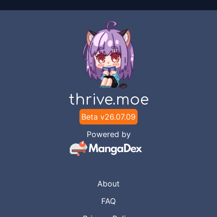
thrive.moe
Beta v
26.07.09
Powered by
About
FAQ