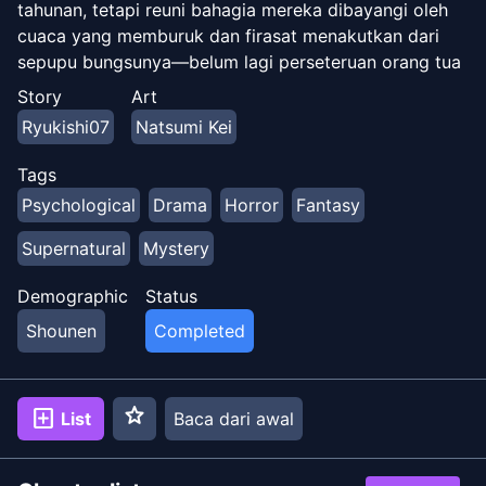
tahunan, tetapi reuni bahagia mereka dibayangi oleh
cuaca yang memburuk dan firasat menakutkan dari
sepupu bungsunya—belum lagi perseteruan orang tua
mereka atas warisan. Battler tidak terlalu percaya
Story
Art
pada pertanda gelap, dia juga tidak percaya cerita
Ryukishi07
Natsumi Kei
tentang penyihir yang dikabarkan telah memberi
kakeknya banyak uang dalam bentuk emas... dan yang
Tags
berjalan di aula mansion sampai hari ini... delapan
Psychological
Drama
Horror
Fantasy
belas anggota keluarga dan pelayan terjebak di pulau
itu oleh topan yang mengamuk, peristiwa mengerikan
Supernatural
Mystery
yang mengikutinya membuat Battler terguncang
sampai ke intinya. Apakah salah satu kerabatnya
Demographic
Status
cukup putus asa untuk membunuh demi kekayaan
Shounen
Completed
keluarga? Atau apakah ini karya Penyihir Emas? [Yen
Press]
star
add_box
List
Baca dari awal