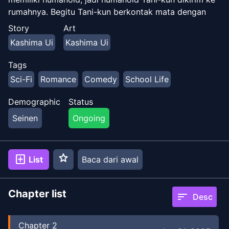
rumahnya. Begitu Tani-kun berkontak mata dengan
Komiyama-san, dia jatuh cinta pada pandangan
Story
Art
pertama dan melamarnya...!? Maka dimulailah
Kashima Ui
Kashima Ui
kehidupan yang mendebarkan di bawah satu atap
dengan seorang humanoid yang dilanda cinta!
Tags
Sci-Fi
Romance
Comedy
School Life
Demographic
Status
Seinen
Ongoing
star
add_box
List
Baca dari awal
Chapter list
sort
Desc
Chapter
2