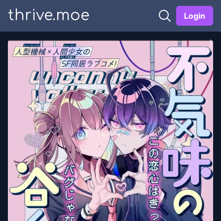
thrive.moe
Login