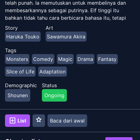
telah punah. Ia memutuskan untuk membelinya dan
membesarkannya sebagai putrinya. Elf tinggi itu
bahkan tidak tahu cara berbicara bahasa itu, tetapi
kerja keras Weiss dalam membesarkannya tampaknya
Story
Art
membuahkan hasil...? Fantasi hangat dan lembut yang
Haruka Touko
Sawamura Akira
menampilkan ayah pemula Weiss dan putri elf kecilnya
yang lucu!
Tags
Monsters
Comedy
Magic
Drama
Fantasy
Slice of Life
Adaptation
Demographic
Status
Shounen
Ongoing
star
add_box
List
Baca dari awal