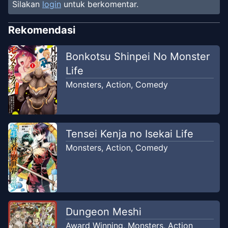
Silakan
login
untuk berkomentar.
Chapter
24
Jun 25, 2026
Cunny Moment
Rekomendasi
Chapter
3
Bonkotsu Shinpei No Monster
Aug 30, 2024
Unknown
Life
Monsters
,
Action
,
Comedy
Chapter
2
Aug 28, 2024
Unknown
Chapter
1
Tensei Kenja no Isekai Life
Aug 28, 2024
Unknown
Monsters
,
Action
,
Comedy
Dungeon Meshi
Award Winning
,
Monsters
,
Action