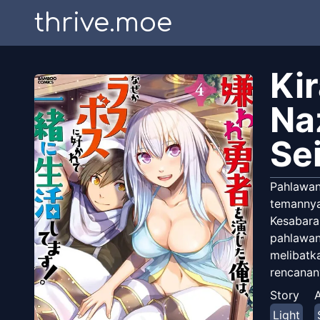
thrive.moe
Ki
Na
Se
Pahlawan
temannya 
Kesabara
pahlawan
melibatk
rencanan
sang pah
Story
A
saya tel
Light