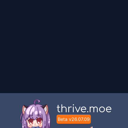
Mikoroku
Chapter
15
Mikoroku
Chapter
14
Mikoroku
Chapter
13
Mikoroku
Chapter
12
Mikoroku
thrive.moe
Chapter
11
Mikoroku
Beta v
26.07.09