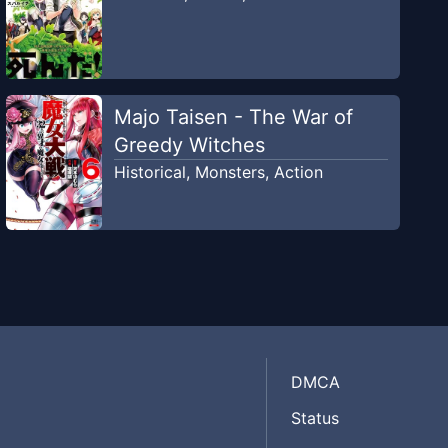
Majo Taisen - The War of
Greedy Witches
Historical
,
Monsters
,
Action
DMCA
Status