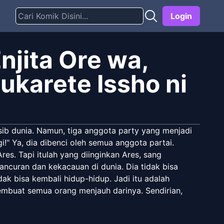
Login
jita Ore wa,
ukarete Issho ni
ib dunia. Namun, tiga anggota party yang menjadi
i!" Ya, dia dibenci oleh semua anggota partai.
s. Tapi itulah yang diinginkan Ares, sang
ncuran dan kekacauan di dunia. Dia tidak bisa
k bisa kembali hidup-hidup. Jadi itu adalah
embuat semua orang menjauh darinya. Sendirian,
enarkah begitu? Eh? Apakah saya hidup? Mengapa
 telah terjadi? Saya tidak ingat?! Pahlawan yang