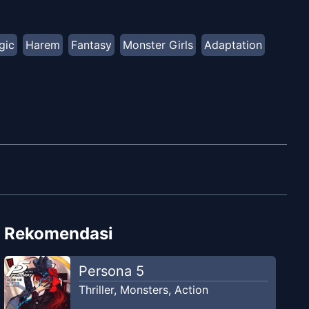
akhir' dan tinggal bersamanya ?!
gic
Harem
Fantasy
Monster Girls
Adaptation
Rekomendasi
Persona 5
Thriller
,
Monsters
,
Action