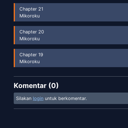
Chapter
21
Mikoroku
Chapter
20
Mikoroku
Chapter
19
Mikoroku
Chapter
18
Komentar (
Mikoroku
0
)
Silakan
login
untuk berkomentar.
Chapter
17
Mikoroku
Chapter
16