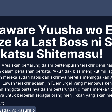
raware Yuusha wo En
ze ka Last Boss ni S
ikatsu Shitemasu!
 Ares akan bertarung dalam pertempuran terakhir demi nas
dalam perjalanan berkata, "Aku tidak bisa mengikutimu lag
n mereka sudah habis dan akhirnya mereka meninggalkan Are
. Lawan terakhir adalah jin [Demiurge] yang membawa keha
an anggota partainya dalam pertarungan dimana mereka tida
ya untuk berperan sebagai orang menjijikkan yang akan m
lawan memasuki pertempuran terakhir, dan mati... atau b
rt
anjang? Dan kenapa [Demiurge] tidur di sebelahku? Apa yang
Sadakiyo Kazuhiko