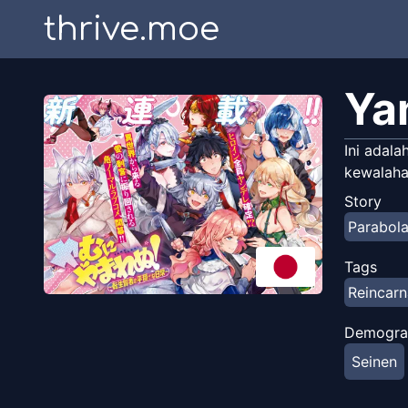
thrive.moe
Ya
Ini adal
kewalaha
Story
Parabol
Tags
Reincarn
Demogra
Seinen