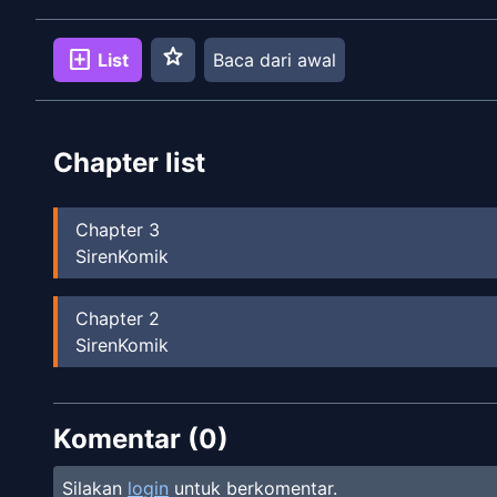
star
add_box
List
Baca dari awal
Chapter list
Chapter
3
SirenKomik
Chapter
2
SirenKomik
Komentar (
0
)
Silakan
login
untuk berkomentar.