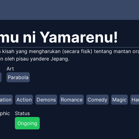
mu ni Yamarenu!
ah kisah yang mengharukan (secara fisik) tentang mantan o
n oleh pisau yandere Jepang.
Art
a
Parabola
ation
Action
Demons
Romance
Comedy
Magic
Ha
phic
Status
Ongoing