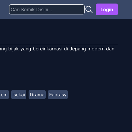
Login
rang bijak yang bereinkarnasi di Jepang modern dan
rem
Isekai
Drama
Fantasy