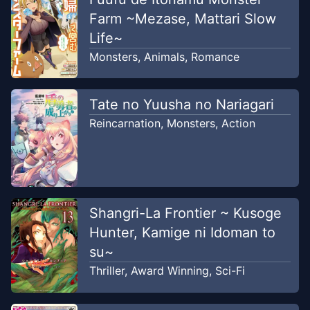
Farm ~Mezase, Mattari Slow
Chapter
5
-
Kucing Hitam dan
Jul 10,
Petualang Pemula
Life~
2026
Jkomik
Monsters
,
Animals
,
Romance
Chapter
4
-
Kucing Hitam dan
Jul 10,
Tate no Yuusha no Nariagari
Pangeran
2026
Reincarnation
,
Monsters
,
Action
Jkomik
Chapter
3
-
Anak-anak Kucing dan
Jul 8,
Paman Berbulu
2026
Jkomik
Shangri-La Frontier ~ Kusoge
Hunter, Kamige ni Idoman to
Chapter
2
-
Induk Kucing & Gadis
Jul 7,
su~
Kecil
2026
Jkomik
Thriller
,
Award Winning
,
Sci-Fi
Chapter
1
-
Kucing dan Naga