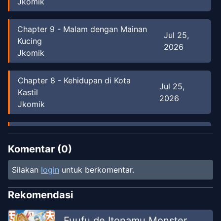
Jkomik
Chapter
9
-
Malam dengan Mainan
Jul 25,
Kucing
2026
Jkomik
Chapter
8
-
Kehidupan di Kota
Jul 25,
Kastil
2026
Jkomik
Chapter
7
-
Kucing Putih dan Gadis
Jul 16,
Petualang
Komentar (
0
)
2026
Jkomik
Silakan
login
untuk berkomentar.
Chapter
6
-
Kucing Putih dan
Jul 16,
Rekomendasi
Gadis Kecil
2026
Jkomik
Fuufu de Itonamu Monster