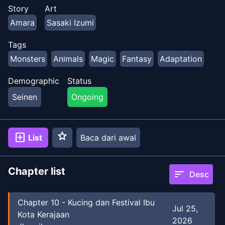
Story
Art
Amara
Sasaki Izumi
Tags
Monsters
Animals
Magic
Fantasy
Adaptation
Demographic
Status
Seinen
Ongoing
star
add_box
List
Baca dari awal
Chapter list
sort
Desc
Chapter
10
-
Kucing dan Festival Ibu
Jul 25,
Kota Kerajaan
2026