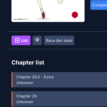
Comple
star
add_box
List
Baca dari awal
Chapter list
Chapter
26.5
-
Extra
Unknown
Chapter
26
Unknown