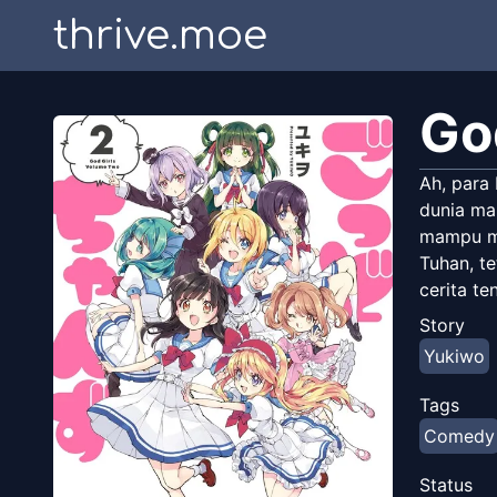
thrive.moe
Go
Ah, para
dunia man
mampu me
Tuhan, t
cerita t
Story
Yukiwo
Tags
Comedy
Status