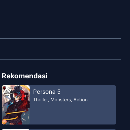
Rekomendasi
Persona 5
Thriller
,
Monsters
,
Action