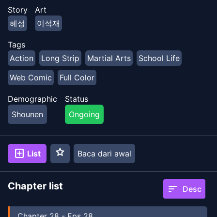
PVP, sendirian mengalahkan dia dan krunya. Untuk
Story
Art
mendapatkan kembali kehormatannya, Yeongha
혜성
이석재
memutuskan untuk bergabung dengan game PVP.
Akankah dia akhirnya mendapatkan kepuasan
Tags
mengalahkan Suho? Atau akankah dia mendapatkan
Action
Long Strip
Martial Arts
School Life
sesuatu yang lebih?
Web Comic
Full Color
Demographic
Status
Shounen
Ongoing
star
add_box
List
Baca dari awal
Chapter list
sort
Desc
Chapter
28
-
Eps 28