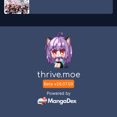
Komiknesia
Chapter
16
-
Eps 16
Jan 27, 2021
Komiknesia
Chapter
15
-
Eps 15
Jan 27, 2021
Komiknesia
Chapter
14
-
Eps 14
Jan 27, 2021
Komiknesia
thrive.moe
Chapter
13
-
Eps 13
Jan 27, 2021
Beta v
26.07.09
Komiknesia
Powered by
Chapter
12
-
Eps 12
Jan 27, 2021
Komiknesia