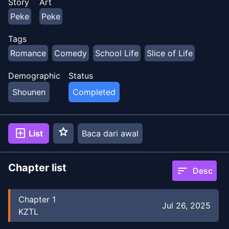
Story
Art
Peke
Peke
Tags
Romance
Comedy
School Life
Slice of Life
Demographic
Status
Shounen
Completed
star
add_box
List
Baca dari awal
Chapter list
sort
Desc
Chapter
1
Jul 26, 2025
KZTL