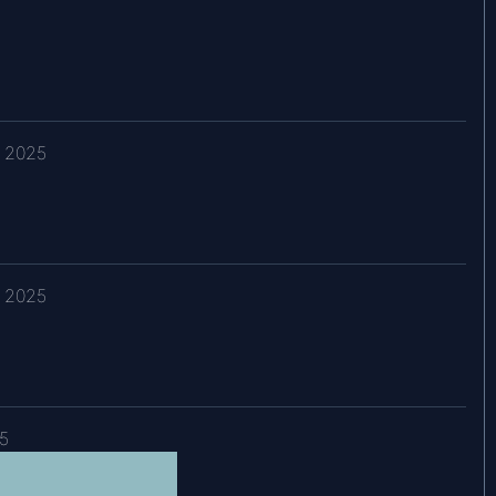
Jan 6, 2026
Nov 19, 2025
, 2025
Oct 21, 2025
, 2025
Sep 15, 2025
Aug 18, 2025
5
Aug 12, 2025