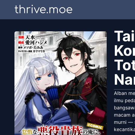
thrive.moe
Ta
Ko
To
Na
Alban me
ilmu ped
bangsawan
macam ap
murni — 
kecantik