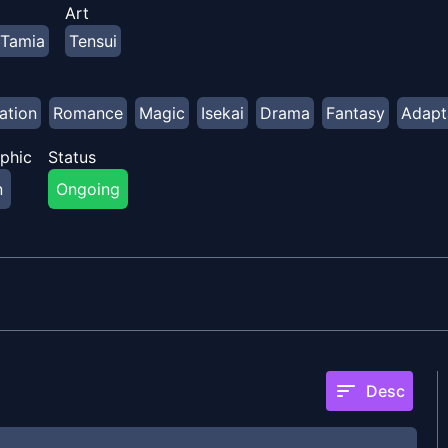
 jahat mereka untuk keuntungan mereka, mereka berangkat 
Art
Tamia
Tensui
ation
Romance
Magic
Isekai
Drama
Fantasy
Adapt
phic
Status
n
Ongoing
sort
Desc