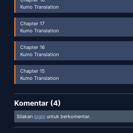
Kumo Translation
Chapter
17
Kumo Translation
Chapter
16
Kumo Translation
Chapter
15
Kumo Translation
Chapter
14
Komentar (
Kumo Translation
4
)
Silakan
login
untuk berkomentar.
Chapter
13
Kumo Translation