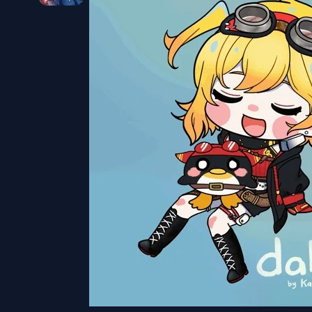
Kumo Translation
Chapter
7
Kumo Translation
Chapter
6
Kitsune ID
Chapter
5
Kitsune ID
Chapter
4
Kitsune ID
Chapter
3
Kitsune ID