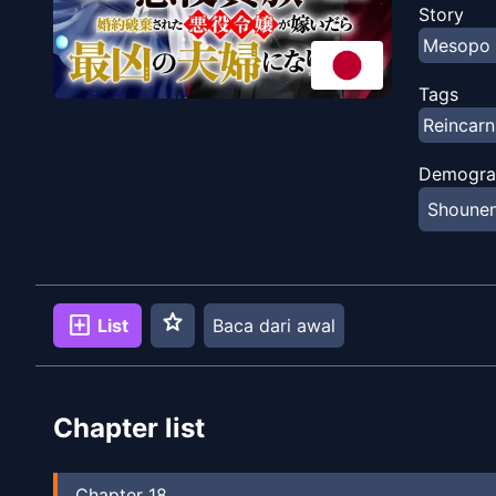
reputasi
Story
berhasil?
Mesopo 
Tags
Reincarn
Demogra
Shoune
star
add_box
List
Baca dari awal
Chapter list
Chapter
18