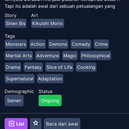
Tapi itu adalah awal dari sebuah petualangan yang
diceritakan ke seluruh dunia!
Story
Art
Shien Bis
Kikuishi Morio
Tags
Monsters
Action
Demons
Comedy
Crime
Martial Arts
Adventure
Magic
Philosophical
Drama
Fantasy
Slice of Life
Cooking
Supernatural
Adaptation
Demographic
Status
Seinen
Ongoing
star
add_box
List
Baca dari awal