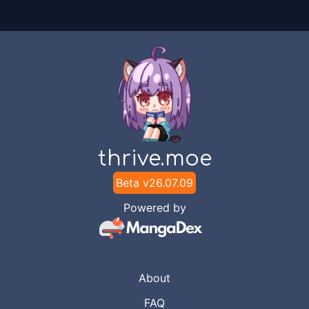
thrive.moe
Beta v
26.07.09
Powered by
About
FAQ