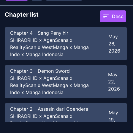
Chapter list
sort
Desc
Chapter
4
-
Sang Penyihir
May
SHIRAORI ID x AgenScans x
26,
RealityScan x WestManga x Manga
2026
Indo x Manga Indonesia
Chapter
3
-
Demon Sword
May
SHIRAORI ID x AgenScans x
22,
RealityScan x WestManga x Manga
2026
Indo x Manga Indonesia
Chapter
2
-
Assasin dari Coendera
May
SHIRAORI ID x AgenScans x
19,
RealityScan x WestManga x Manga
2026
Indo x Manga Indonesia