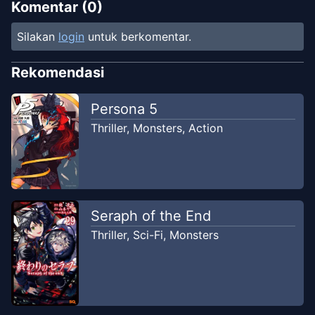
Komentar (
0
)
Chapter
1
-
Kesatria Rakyat
Silakan
login
untuk berkomentar.
May
SHIRAORI ID x AgenScans x
18,
RealityScan x WestManga x Manga
Rekomendasi
2026
Indo x Manga Indonesia
Persona 5
Thriller
,
Monsters
,
Action
Seraph of the End
Thriller
,
Sci-Fi
,
Monsters