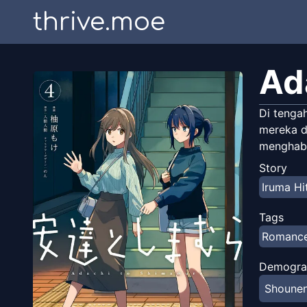
thrive.moe
Ad
Di tengah
mereka d
menghab
Story
Iruma H
Tags
Romanc
Demogra
Shoune