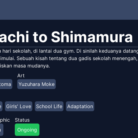
achi to Shimamura
 hari sekolah, di lantai dua gym. Di sinilah keduanya data
imulai. Sebuah kisah tentang dua gadis sekolah menengah
iskan masa mudanya.
Art
itoma
Yuzuhara Moke
e
Girls' Love
School Life
Adaptation
phic
Status
n
Ongoing