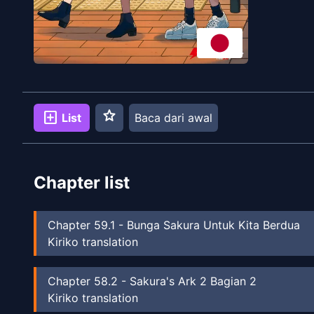
star
add_box
List
Baca dari awal
Chapter list
Chapter
59.1
-
Bunga Sakura Untuk Kita Berdua
Kiriko translation
Chapter
58.2
-
Sakura's Ark 2 Bagian 2
Kiriko translation