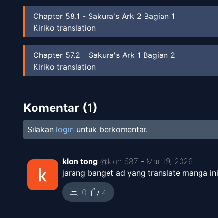
Chapter
58.1
-
Sakura's Ark 2 Bagian 1
Kiriko translation
Chapter
57.2
-
Sakura's Ark 1 Bagian 2
Kiriko translation
Chapter
57.1
-
Sakura's Ark 1 Bagian 1
Komentar (
Kiriko translation
1
)
Silakan
login
untuk berkomentar.
Chapter
56
-
Gulungan Natal Sakura 2
Kiriko translation
klon tong
@
klont587
-
Mar 19, 2026
Chapter
55
-
Gulungan Natal Sakura 1
jarang banget ad yang translate manga ini,
Kiriko translation
thumb_up
comment
0
4
Chapter
54.1
-
Extra