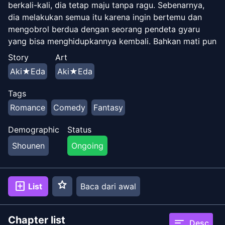
berkali-kali, dia tetap maju tanpa ragu. Sebenarnya,
dia melakukan semua itu karena ingin bertemu dan
mengobrol berdua dengan seorang pendeta gyaru
yang bisa menghidupkannya kembali. Bahkan mati pun
tidak masalah baginya, selama dia bisa bertemu
Story
Art
dengannya lagi.
Aki★Eda
Aki★Eda
Tags
Romance
Comedy
Fantasy
Demographic
Status
Shounen
Ongoing
star
add_box
List
Baca dari awal
Chapter list
sort
Desc