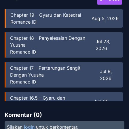
Chapter
19
-
Gyaru dan Katedral
Aug 5, 2026
Romance ID
Chapter
18
-
Penyelesaian Dengan
Jul 23,
Yuusha
2026
Romance ID
Chapter
17
-
Pertarungan Sengit
Jul 9,
Dengan Yuusha
2026
Romance ID
Chapter
16.5
-
Gyaru dan
Jun 25,
Kekhawatiran
2026
Romance ID
Komentar (
0
)
Silakan
login
untuk berkomentar.
Chapter
16
-
Yuusha dan Draizel