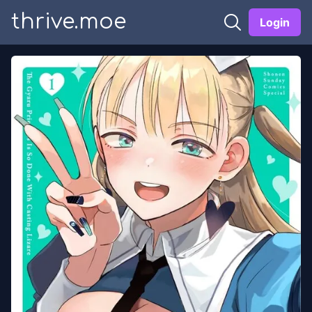
thrive.moe
Login