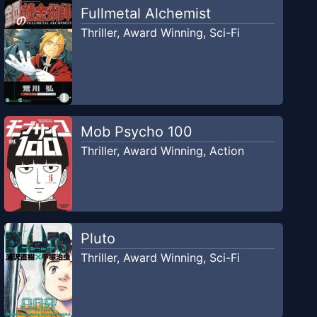
Fullmetal Alchemist
Thriller
,
Award Winning
,
Sci-Fi
Mob Psycho 100
Thriller
,
Award Winning
,
Action
Pluto
Thriller
,
Award Winning
,
Sci-Fi