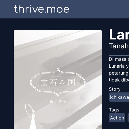
thrive.moe
La
Tanah
Di masa 
Lunaria 
petarung
tidak di
Story
Ichikaw
Tags
Action