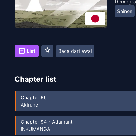
Demogra
Seinen
star
add_box
List
Baca dari awal
Chapter list
Chapter
96
Akirune
Chapter
94
-
Adamant
INKUMANGA