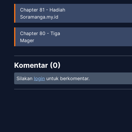
Chapter
81
-
Hadiah
Soramanga.my.id
Chapter
80
-
Tiga
Mager
Chapter
73
Komentar (
Soramanga.my.id
0
)
Silakan
login
untuk berkomentar.
Chapter
72
Soramanga.my.id
Chapter
71
Soramanga.my.id
Chapter
70