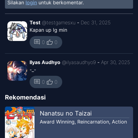
Silakan
login
untuk berkomentar.
Chapter
1
May 16, 2025
The Chayrn Danjen
Test
@
testgamesxu
-
Dec 31, 2025
Kapan up lg min
thumb_up
comment
0
0
Ilyas Audhyo
@
ilyasaudhyo9
-
Apr 30, 2025
-_-
thumb_up
comment
0
0
Rekomendasi
Nanatsu no Taizai
Award Winning
,
Reincarnation
,
Action