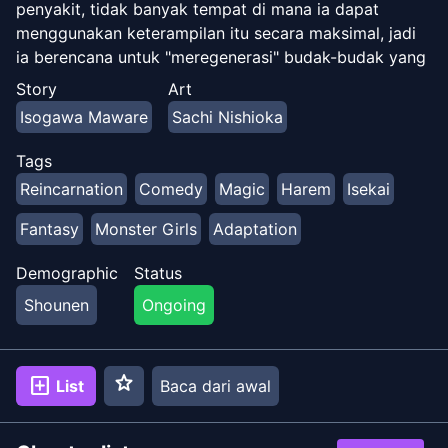
penyakit, tidak banyak tempat di mana ia dapat
menggunakan keterampilan itu secara maksimal, jadi
ia berencana untuk "meregenerasi" budak-budak yang
dibelinya dan menjalani kehidupan yang santai.
Story
Art
Namun, kecurangan para budak yang disembuhkan itu
Isogawa Maware
Sachi Nishioka
ternyata sangat tidak biasa sehingga tanaman yang
mereka rawat dan kondisi kehidupan mereka berubah
Tags
menjadi lebih baik dalam sekejap mata. Tokoh utama,
Reincarnation
Comedy
Magic
Harem
Isekai
Allen, yang perlahan tapi pasti kehilangan kesempatan
untuk bersinar, mencoba melawannya dengan
Fantasy
Monster Girls
Adaptation
pengetahuan modernnya, namun, para budak berbakat
itu menyerap semuanya dan membawa kesuksesan
Demographic
Status
bagi semua bisnis. Tokoh utama menjadi tidak relevan
Shounen
Ongoing
dari hari ke hari?!
star
add_box
List
Baca dari awal