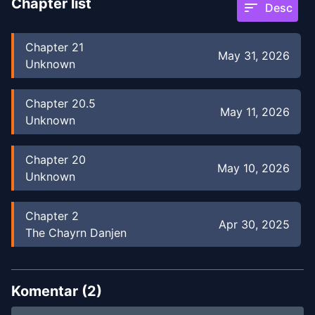
Chapter list
sort
Desc
Chapter
21
May 31, 2026
Unknown
Chapter
20.5
May 11, 2026
Unknown
Chapter
20
May 10, 2026
Unknown
Chapter
2
Apr 30, 2025
The Chayrn Danjen
Chapter
1
Dec 27, 2024
The Chayrn Danjen
Komentar (
2
)