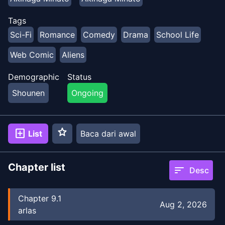
Tags
Sci-Fi
Romance
Comedy
Drama
School Life
Web Comic
Aliens
Demographic
Status
Shounen
Ongoing
star
add_box
List
Baca dari awal
Chapter list
sort
Desc
Chapter
9.1
Aug 2, 2026
arlas