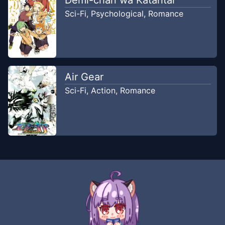
Demi-chan wa Kataritai
Chapter
2.2
Mar 1, 2026
Sci-Fi
,
Psychological
,
Romance
arlas
Chapter
2.1
Feb 23, 2026
arlas
Air Gear
Sci-Fi
,
Action
,
Romance