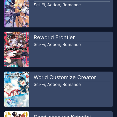
arlas
Sci-Fi
,
Action
,
Romance
Chapter
5.1
May 8, 2026
arlas
Chapter
4.2
Reworld Frontier
Apr 10, 2026
arlas
Sci-Fi
,
Action
,
Romance
Chapter
4.1
Mar 29, 2026
arlas
World Customize Creator
Chapter
3.2
Mar 9, 2026
arlas
Sci-Fi
,
Action
,
Romance
Chapter
3.1
Mar 6, 2026
arlas